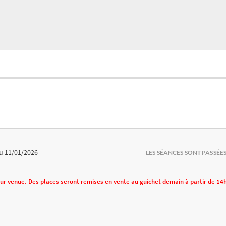
u 11/01/2026
LES SÉANCES SONT PASSÉE
eur venue. Des places seront remises en vente au guichet demain à partir de 14