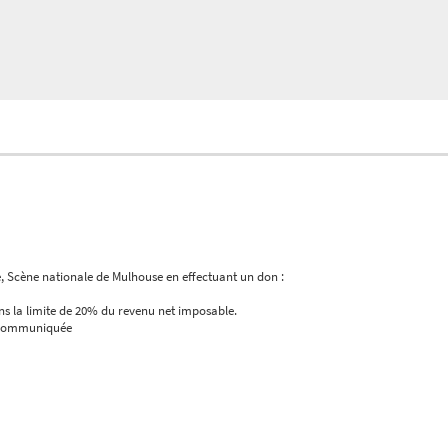
ure, Scène nationale de Mulhouse en effectuant un don :
s la limite de 20% du revenu net imposable.
il communiquée